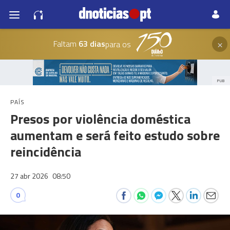
×
Faltam
63 dias
para os
PUB
PAÍS
Presos por violência doméstica
aumentam e será feito estudo sobre
reincidência
27 abr 2026
08:50
0