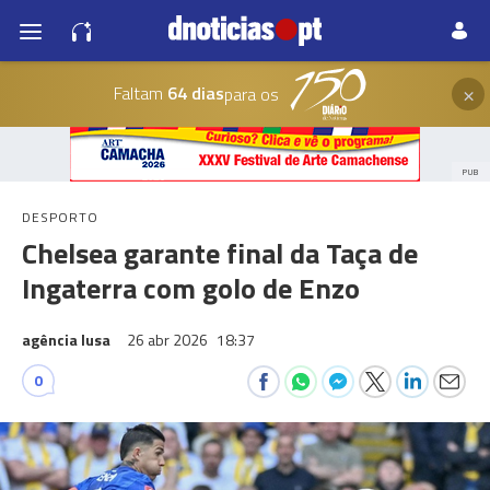
×
Faltam
64 dias
para os
PUB
DESPORTO
Chelsea garante final da Taça de
Ingaterra com golo de Enzo
agência lusa
26 abr 2026
18:37
0