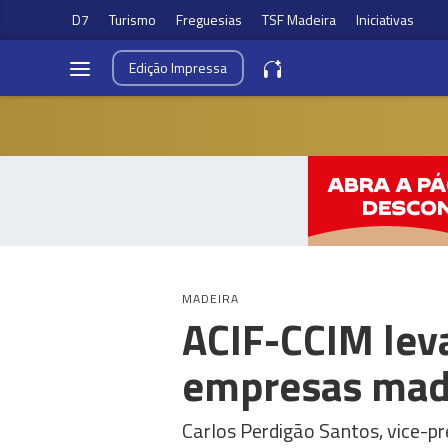
D7
Turismo
Freguesias
TSF Madeira
Iniciativas
Edição
Impressa
MADEIRA
ACIF-CCIM leva
empresas made
Carlos Perdigão Santos, vice-p