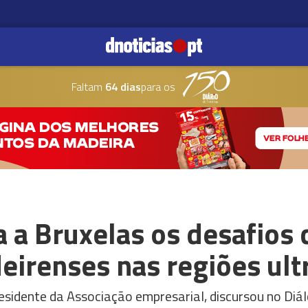
Faltam
64 dias
para os
 a Bruxelas os desafios c
irenses nas regiões ultr
residente da Associação empresarial, discursou no Di