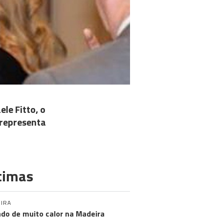
le Fitto, o
 representa
timas
IRA
do de muito calor na Madeira