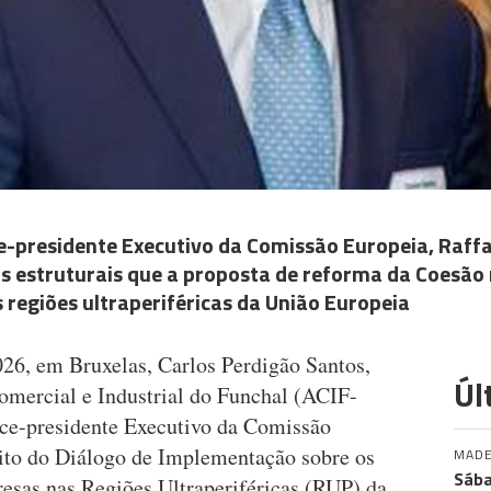
ice-presidente Executivo da Comissão Europeia, Raffae
as estruturais que a proposta de reforma da Coesão
 regiões ultraperiféricas da União Europeia
026, em Bruxelas, Carlos Perdigão Santos,
Úl
omercial e Industrial do Funchal (ACIF-
ice-presidente Executivo da Comissão
bito do Diálogo de Implementação sobre os
MADE
Sába
esas nas Regiões Ultraperiféricas (RUP) da