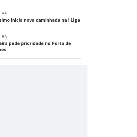
IRA
timo inicia nova caminhada na I Liga
IRA
ira pede prioridade no Porto de
ões