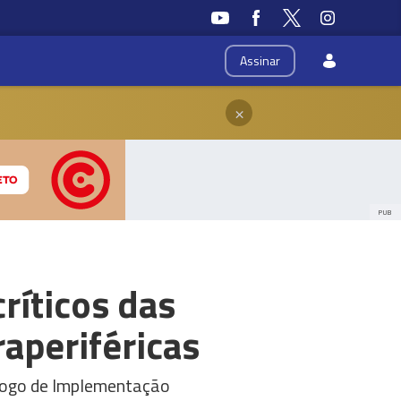
Assinar
×
PUB
ríticos das
aperiféricas
álogo de Implementação