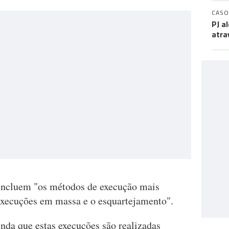
CASO
PJ a
atra
 incluem "os métodos de execução mais
 execuções em massa e o esquartejamento".
nda que estas execuções são realizadas