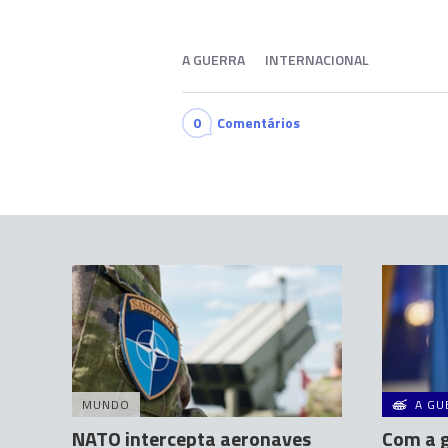
A GUERRA
INTERNACIONAL
0
Comentários
MUNDO
A GU
NATO intercepta aeronaves
Com a g