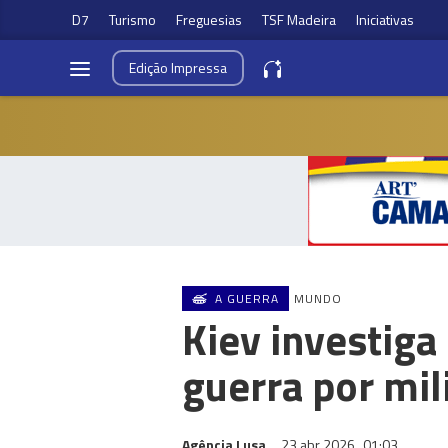
D7
Turismo
Freguesias
TSF Madeira
Iniciativas
Edição
Impressa
A GUERRA
MUNDO
Kiev investiga
guerra por mil
Agência Lusa
23 abr 2026
01:03