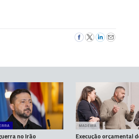
ERRA
MADEIRA
uerra no Irão
Execução orçamental d