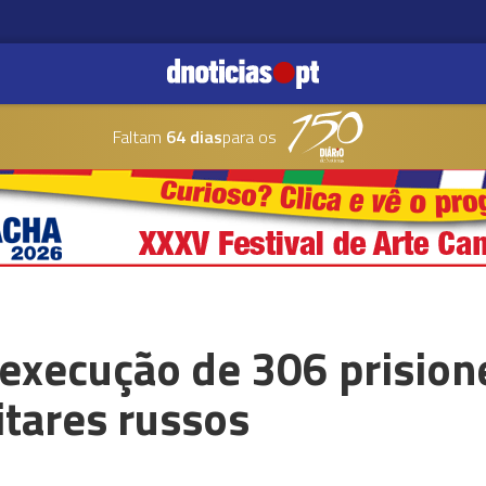
Faltam
64 dias
para os
 execução de 306 prision
itares russos