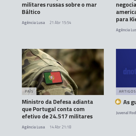
militares russas sobre o mar
negocia
Báltico
americ
para Ki
Agência Lusa
21 Abr 15:54
Agência Lu
PAÍS
ARTIGOS
Ministro da Defesa adianta
As g
que Portugal conta com
Juvenal Ro
efetivo de 24.517 militares
Agência Lusa
14 Abr 21:18