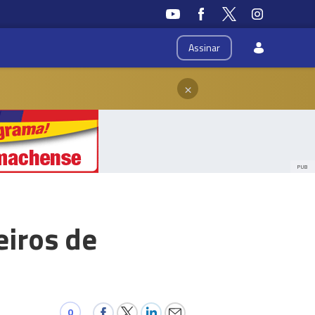
Assinar
×
PUB
eiros de
0