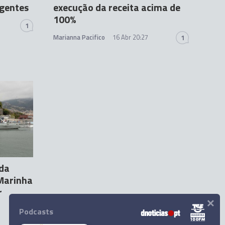
rgentes
execução da receita acima de
100%
1
Marianna Pacifico
16 Abr 20:27
1
 da
 Marinha
r
×
Podcasts