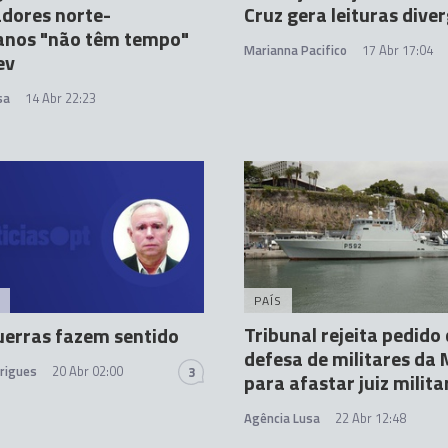
dores norte-
Cruz gera leituras dive
anos "não têm tempo"
Marianna Pacifico
17 Abr 17:04
ev
sa
14 Abr 22:23
PAÍS
Tribunal rejeita pedido
uerras fazem sentido
defesa de militares da
drigues
20 Abr 02:00
3
para afastar juiz milita
Agência Lusa
22 Abr 12:48