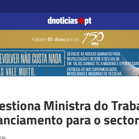
Faltam
65 dias
para os
estiona Ministra do Trab
nanciamento para o sector
:08