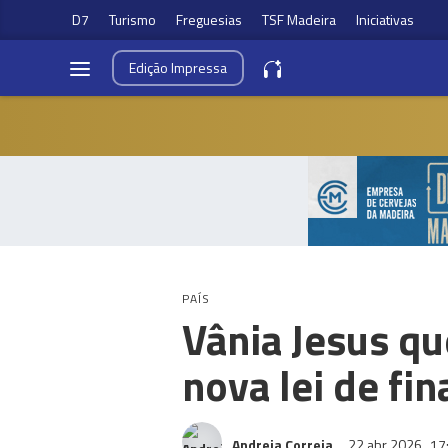
D7
Turismo
Freguesias
TSF Madeira
Iniciativas
Edição
Impressa
PAÍS
Vânia Jesus qu
nova lei de fi
Andreia Correia
22 abr 2026
17