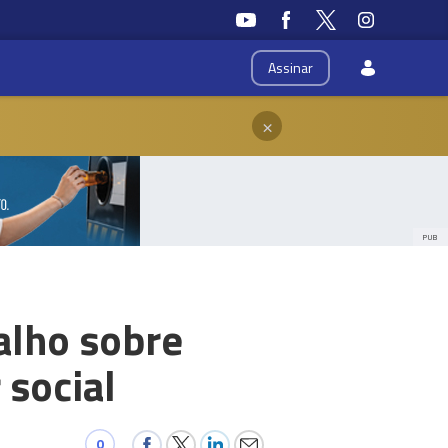
Assinar
×
PUB
alho sobre
 social
0