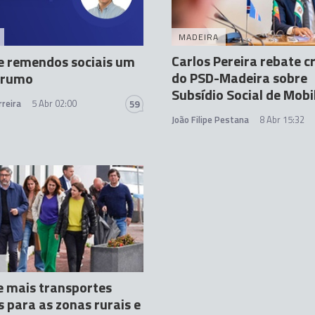
MADEIRA
Carlos Pereira rebate cr
e remendos sociais um
do PSD-Madeira sobre
 rumo
Subsídio Social de Mobi
reira
5 Abr 02:00
59
João Filipe Pestana
8 Abr 15:32
A
e mais transportes
s para as zonas rurais e