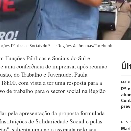
nções Públicas e Sociais do Sul e Regiões Autónomas/Facebook
m Funções Públicas e Sociais do Sul e
Úl
e uma conferência de imprensa, após reunião
lusão, do Trabalho e Juventude, Paula
18h00, com vista a ter uma resposta para a
MADE
PS e
o de trabalho para o sector social na Região
aban
Cont
prev
r pela apresentação da proposta formulada
Instituições de Solidariedade Social e pelas
DES
Marí
ção", salienta uma nota assinada pelo seu