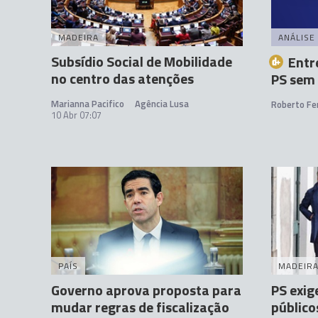
MADEIRA
ANÁLISE
Subsídio Social de Mobilidade
Entr
no centro das atenções
PS sem
Marianna Pacifico
Agência Lusa
Roberto Fer
10 Abr 07:07
PAÍS
MADEIR
Governo aprova proposta para
PS exig
mudar regras de fiscalização
público