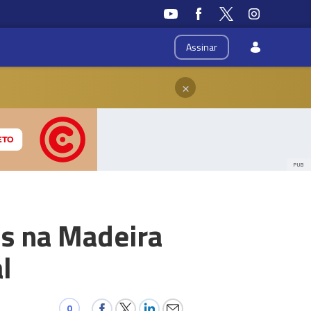
Assinar
×
PUB
is na Madeira
l
0