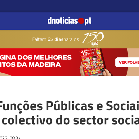
Faltam
65 dias
para os
Funções Públicas e Socia
 colectivo do sector socia
2026
08:37