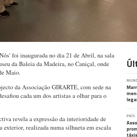
s' foi inaugurada no dia 21 de Abril, na sala
Úl
seu da Baleia da Madeira, no Caniçal, onde
 de Maio.
MUN
ojecto da Associação GIRARTE, com sede na
Marr
meno
desafiou cada um dos artistas a olhar para o
lega
PAÍS
ctiva revela a expressão da interioridade de
Asso
a exterior, realizada numa silhueta em escala
prom
táxi