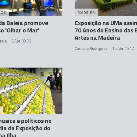
DOS
MADEIRA
da Baleia promove
Exposição na UMa assin
o 'Olhar o Mar'
70 Anos do Ensino das 
Artes na Madeira
reia
6 Abr 09:30
Carolina Rodrigues
16 Abr 15:12
A
úsica e políticos no
dia da Exposição do
na Ilha