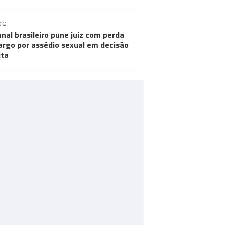
DO
unal brasileiro pune juiz com perda
argo por assédio sexual em decisão
ita