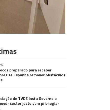
timas
DO
ocos preparado para receber
res se Espanha remover obstáculos
is
ciação de TVDE insta Governo a
over sector justo sem privilegiar
s