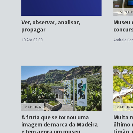
5 SENTI
Ver, observar, analisar,
Museu 
propagar
concurs
19 Abr 02:00
Andreia Cor
MADEIRA
MADEIR
A fruta que se tornou uma
Muita m
imagem de marca da Madeira
último 
e tem agora um museu
Limão, 