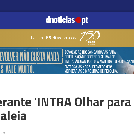
Faltam
65 dias
para os
erante 'INTRA Olhar para
aleia
:30