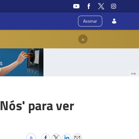
Assinar
×
PUB
 Nós' para ver
0