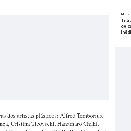
MUN
Trib
do c
inéd
s dos artistas plásticos: Alfred Temborius,
ça, Cristina Ticovschi, Hanamaro Chaki,