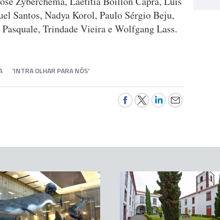
osé Zyberchema, Laetitia Boillon Capra, Luís
el Santos, Nadya Korol, Paulo Sérgio Beju,
 Pasquale, Trindade Vieira e Wolfgang Lass.
A
'INTRA OLHAR PARA NÓS'