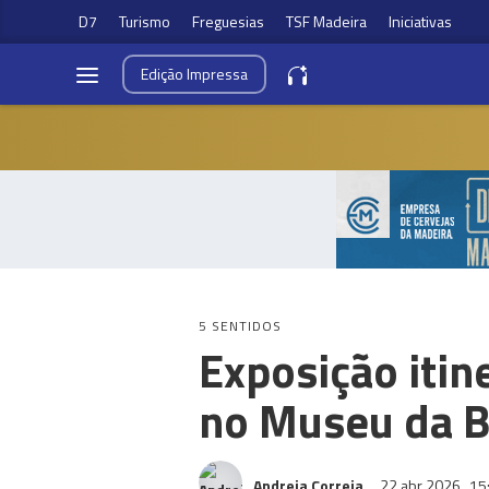
D7
Turismo
Freguesias
TSF Madeira
Iniciativas
Edição
Impressa
5 SENTIDOS
Exposição itin
no Museu da B
Andreia Correia
22 abr 2026
15