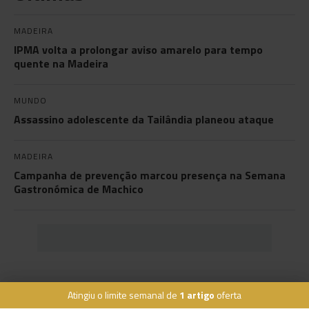
MADEIRA
IPMA volta a prolongar aviso amarelo para tempo
quente na Madeira
MUNDO
Assassino adolescente da Tailândia planeou ataque
MADEIRA
Campanha de prevenção marcou presença na Semana
Gastronómica de Machico
Atingiu o limite semanal de
1 artigo
oferta