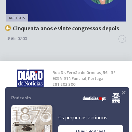
ARTIGOS
Cinquenta anos e vinte congressos depois
18 Abr 02:00
3
Rua Dr. Fernão de Ornelas, 56 - 3º
9054-514 Funchal, Portugal
291 202 300
×
Podcasts
Instale a nossa App
Os pequenos anúncios
Ouvir Podcast