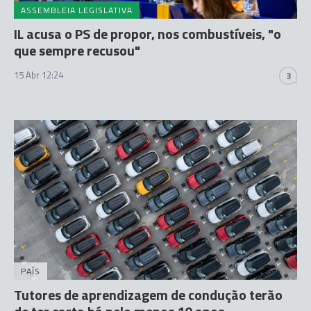
ASSEMBLEIA LEGISLATIVA
IL acusa o PS de propor, nos combustíveis, "o
que sempre recusou"
15 Abr 12:24
3
PAÍS
Tutores de aprendizagem de condução terão