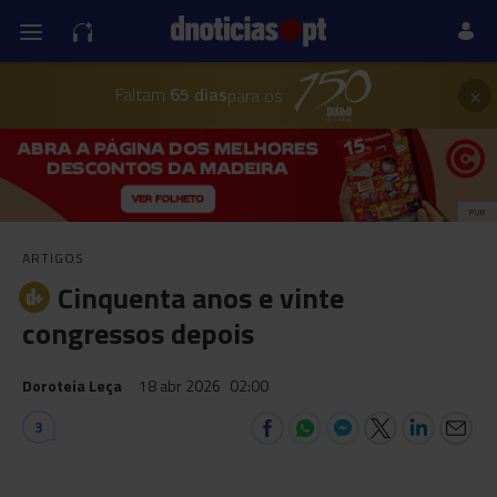
×
Faltam
65 dias
para os
PUB
ARTIGOS
Cinquenta anos e vinte
congressos depois
Doroteia Leça
18 abr 2026
02:00
3