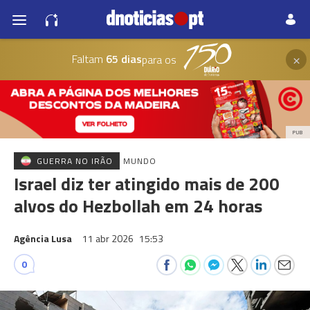
×
Faltam
65 dias
para os
PUB
GUERRA NO IRÃO
MUNDO
Israel diz ter atingido mais de 200
alvos do Hezbollah em 24 horas
Agência Lusa
11 abr 2026
15:53
0