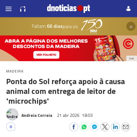
×
Faltam
66 dias
para os
PUB
MADEIRA
Ponta do Sol reforça apoio à causa
animal com entrega de leitor de
'microchips'
Andreia Correia
21 abr 2026
18:03
0