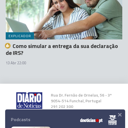
EXPLICADOR
Como simular a entrega da sua declaração
de IRS?
13 Abr 22:00
Rua Dr. Fernão de Ornelas, 56 - 3º
9054-514 Funchal, Portugal
291 202 300
×
Podcasts
Instale a nossa App