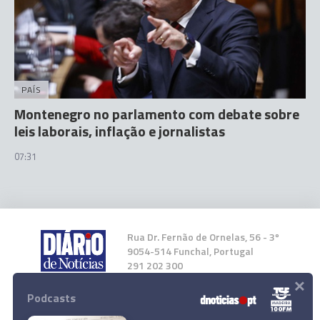
PAÍS
Montenegro no parlamento com debate sobre
leis laborais, inflação e jornalistas
07:31
Rua Dr. Fernão de Ornelas, 56 - 3º
9054-514 Funchal, Portugal
291 202 300
×
Podcasts
Instale a nossa App