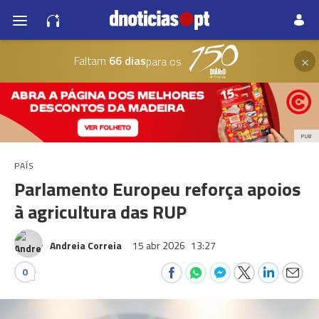
×
Faltam
66 dias
para os
PUB
PAÍS
Parlamento Europeu reforça apoios
à agricultura das RUP
Andreia Correia
15 abr 2026
13:27
0