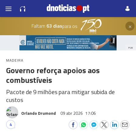
×
Faltam
63 dias
para os
PUB
MADEIRA
Governo reforça apoios aos
combustíveis
Pacote de 9 milhões para mitigar subida de
custos
Orlando Drumond
09 abr 2026
17:06
4