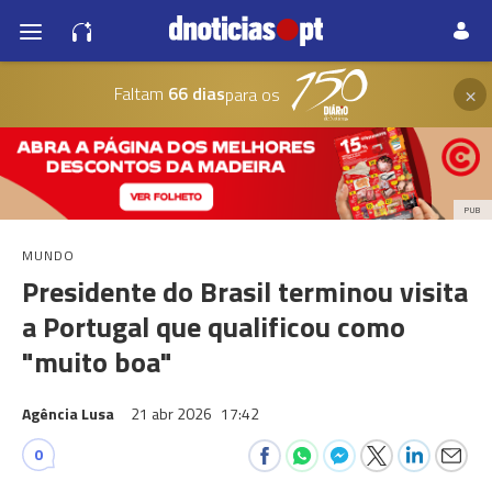
×
Faltam
66 dias
para os
PUB
MUNDO
Presidente do Brasil terminou visita
a Portugal que qualificou como
"muito boa"
Agência Lusa
21 abr 2026
17:42
0