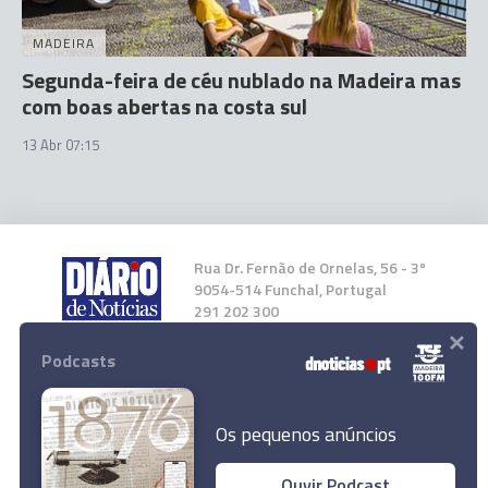
MADEIRA
Segunda-feira de céu nublado na Madeira mas
com boas abertas na costa sul
13 Abr 07:15
Rua Dr. Fernão de Ornelas, 56 - 3º
9054-514 Funchal, Portugal
291 202 300
×
Podcasts
Instale a nossa App
Os pequenos anúncios
Ouvir Podcast