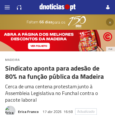
×
Faltam
66 dias
para os
PUB
MADEIRA
Sindicato aponta para adesão de
80% na função pública da Madeira
Cerca de uma centena protestam junto à
Assembleia Legislativa no Funchal contra o
pacote laboral
Actualizado
Erica Franco
17 abr 2026
16:58