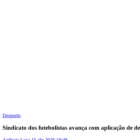
Desporto
Sindicato dos futebolistas avança com aplicação de 
Agência Lusa
15 abr 2026
18:48