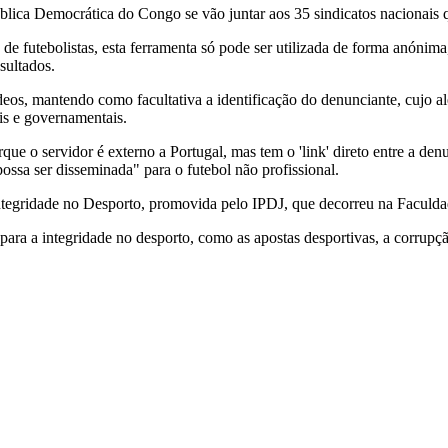
lica Democrática do Congo se vão juntar aos 35 sindicatos nacionais q
de futebolistas, esta ferramenta só pode ser utilizada de forma anónima
sultados.
os, mantendo como facultativa a identificação do denunciante, cujo alert
is e governamentais.
ue o servidor é externo a Portugal, mas tem o 'link' direto entre a den
ossa ser disseminada" para o futebol não profissional.
ntegridade no Desporto, promovida pelo IPDJ, que decorreu na Faculda
para a integridade no desporto, como as apostas desportivas, a corrupç