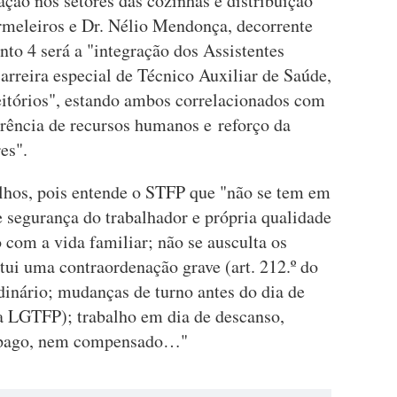
ação nos setores das cozinhas e distribuição
rmeleiros e Dr. Nélio Mendonça, decorrente
nto 4 será a "integração dos Assistentes
reira especial de Técnico Auxiliar de Saúde,
feitórios", estando ambos correlacionados com
arência de recursos humanos e reforço da
es".
alhos, pois entende o STFP que "não se tem em
e segurança do trabalhador e própria qualidade
o com a vida familiar; não se ausculta os
itui uma contraordenação grave (art. 212.º do
dinário; mudanças de turno antes do dia de
da LGTFP); trabalho em dia de descanso,
 é pago, nem compensado…"