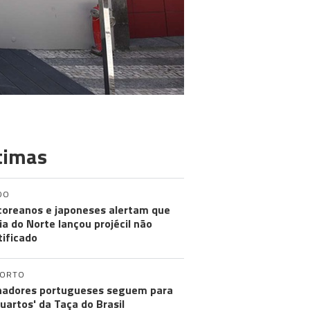
timas
DO
coreanos e japoneses alertam que
ia do Norte lançou projécil não
tificado
PORTO
nadores portugueses seguem para
quartos' da Taça do Brasil