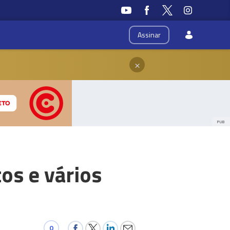
Assinar
×
PUB
os e vários
0