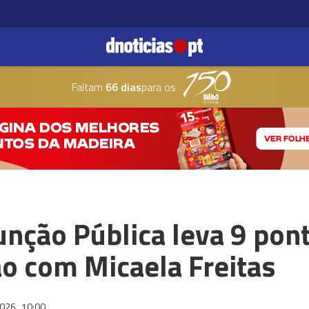
Faltam
66 dias
para os
unção Pública leva 9 pont
o com Micaela Freitas
2026
10:00