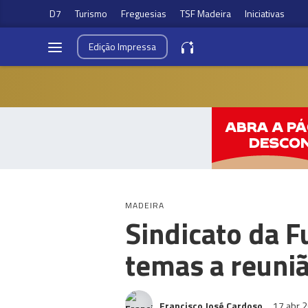
D7
Turismo
Freguesias
TSF Madeira
Iniciativas
Edição
Impressa
MADEIRA
Sindicato da F
temas a reuniã
Francisco José Cardoso
17 abr 