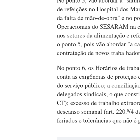
No ponto 3, vão abordar a "satur
de refeições no Hospital dos Ma
da falta de mão-de-obra" e no po
Operacionais do SESARAM na car
nos setores da alimentação e re
o ponto 5, pois vão abordar "a c
contratação de novos trabalhador
No ponto 6, os Horários de trab
conta as exigências de proteção 
do serviço público; a conciliaçã
delegados sindicais, o que const
CT); excesso de trabalho extraor
descanso semanal (art. 220.º/4 
feriados e tolerâncias que não