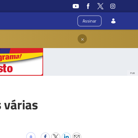
Assinar
×
PUB
 várias
0