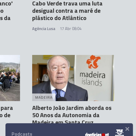
anco'
Cabo Verde trava uma luta
so
desigual contra a maré de
os da
plástico do Atlântico
Agência Lusa
17 Abr 08:04
MADEIRA
 para
Alberto João Jardim aborda os
o de
50 Anos da Autonomia da
Madeira em Santa Cruz
×
Carolina Rodrigues
16 Abr 16:41
Podcasts