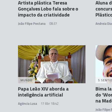
Artista plástica Teresa
Aluna 
Gonçalves Lobo fala sobre o
concurs
impacto da criatividade
Plástic
João Filipe Pestana
08:37
Andreia Dia
MUNDO
5 SENTI
Papa Leão XIV aborda a
Bima la
inteligência artificial
do ‘Wor
na Mad
Agência Lusa
17 Abr 18:42
João Filipe