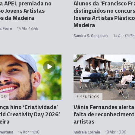
da APEL premiada no
Alunos da 'Francisco Fr
o Jovens Artistas
distinguidos no concur
os da Madeira
Jovens Artistas Plástic
Madeira
s Ferro
14 Abr 13:46
Sandra S. Gonçalves
14 Abr 09:56
DOS
5 SENTIDOS
nça hino ‘Criatividade’
Vânia Fernandes alerta
ld Creativity Day 2026’
falta de reconheciment
eira
artistas
 Pestana
14 Abr 11:16
Andreia Correia
18 Abr 19:30