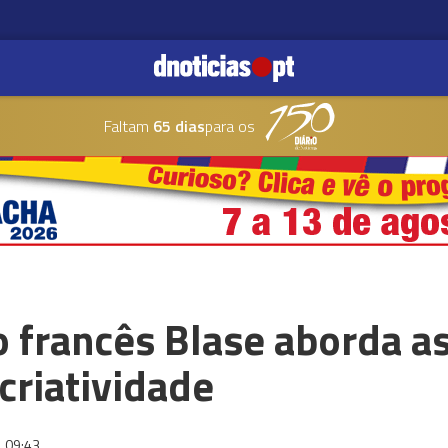
Faltam
65 dias
para os
co francês Blase aborda as
criatividade
09:43