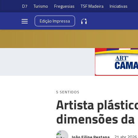
D7
Turismo
Freguesias
TSF Madeira
Iniciativas
Edição
Impressa
5 SENTIDOS
Artista plásti
dimensões da 
João Filipe Pestana
21 abr 2026