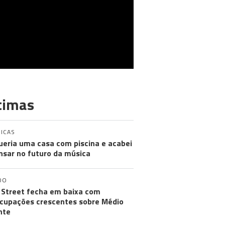
timas
ICAS
ueria uma casa com piscina e acabei
nsar no futuro da música
DO
 Street fecha em baixa com
cupações crescentes sobre Médio
nte