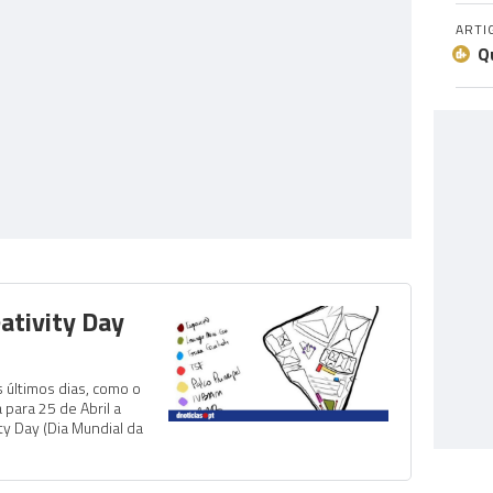
ARTI
Q
eativity Day
l
 últimos dias, como o
 para 25 de Abril a
ty Day (Dia Mundial da