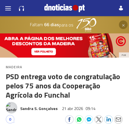
×
Faltam
66 dias
para os
PUB
MADEIRA
PSD entrega voto de congratulação
pelos 75 anos da Cooperação
Agrícola do Funchal
Sandra S. Gonçalves
21 abr 2026
09:14
0