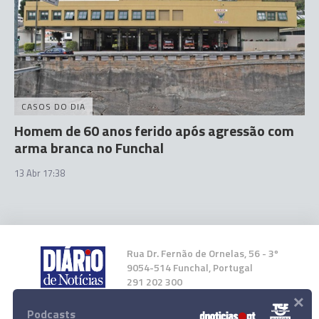
CASOS DO DIA
Homem de 60 anos ferido após agressão com
arma branca no Funchal
13 Abr 17:38
Rua Dr. Fernão de Ornelas, 56 - 3º
9054-514 Funchal, Portugal
291 202 300
×
Podcasts
Instale a nossa App