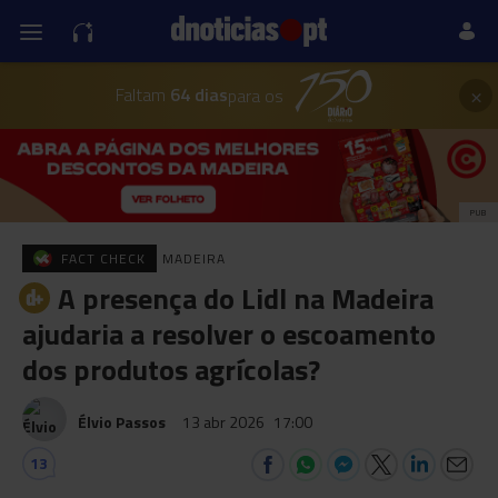
×
Faltam
64 dias
para os
PUB
FACT CHECK
MADEIRA
A presença do Lidl na Madeira
ajudaria a resolver o escoamento
dos produtos agrícolas?
Élvio Passos
13 abr 2026
17:00
13