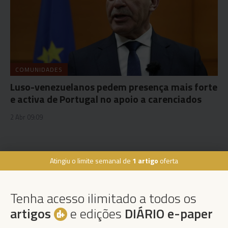
COMUNIDADES
Luso-venezuelanos pedem presença mais forte
e activa de Portugal no apoio a carenciados
2 Abr 09:09
Atingiu o limite semanal de
1 artigo
oferta
Rua Dr. Fernão de Ornelas, 56 - 3º
9054-514 Funchal, Portugal
Tenha acesso ilimitado a todos os
291 202 300
×
artigos
e edições
DIÁRIO e-paper
Podcasts
Instale a nossa App