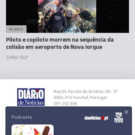
MUNDO
Piloto e copiloto morrem na sequência da
colisão em aeroporto de Nova Iorque
23 Mar 10:27
Rua Dr. Fernão de Ornelas, 56 - 3º
9054-514 Funchal, Portugal
291 202 300
×
Podcasts
Instale a nossa App