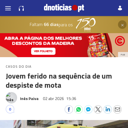
×
Faltam
66 dias
para os
PUB
CASOS DO DIA
Jovem ferido na sequência de um
despiste de mota
Inês Paiva
02 abr 2026
15:36
0