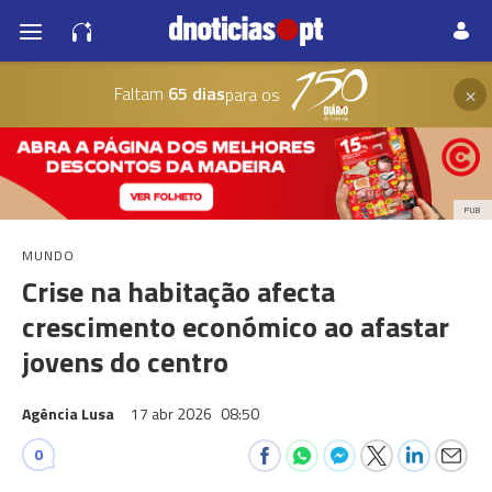
×
Faltam
65 dias
para os
PUB
MUNDO
Crise na habitação afecta
crescimento económico ao afastar
jovens do centro
Agência Lusa
17 abr 2026
08:50
0