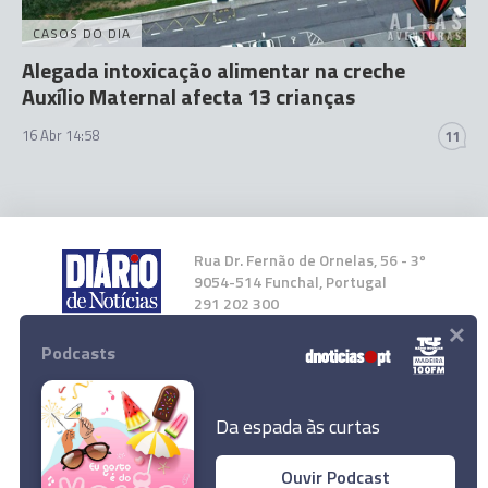
CASOS DO DIA
Alegada intoxicação alimentar na creche
Auxílio Maternal afecta 13 crianças
16 Abr 14:58
11
Rua Dr. Fernão de Ornelas, 56 - 3º
9054-514 Funchal, Portugal
291 202 300
×
Podcasts
Instale a nossa App
Da espada às curtas
Ouvir Podcast