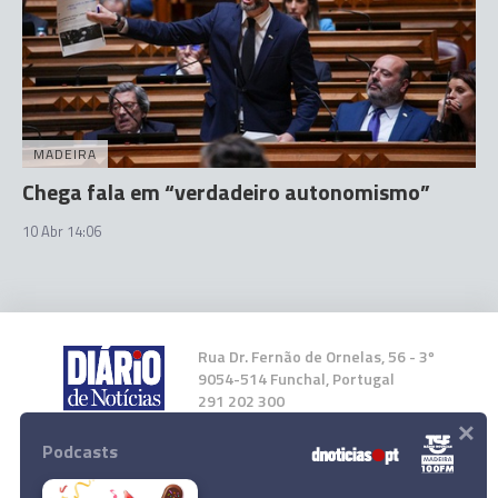
MADEIRA
Chega fala em “verdadeiro autonomismo”
10 Abr 14:06
Rua Dr. Fernão de Ornelas, 56 - 3º
9054-514 Funchal, Portugal
291 202 300
×
Podcasts
Instale a nossa App