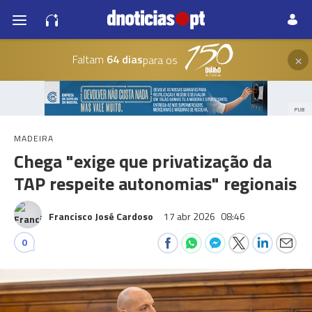
×
Faltam
64 dias
para os
PUB
MADEIRA
Chega "exige que privatização da
TAP respeite autonomias" regionais
Francisco José Cardoso
17 abr 2026
08:46
0