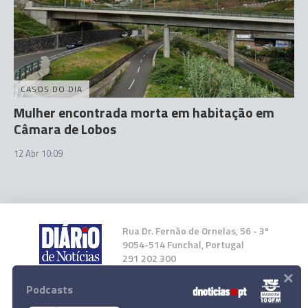
CASOS DO DIA
Mulher encontrada morta em habitação em
Câmara de Lobos
12 Abr 10:09
Rua Dr. Fernão de Ornelas, 56 - 3º
9054-514 Funchal, Portugal
291 202 300
×
Podcasts
Instale a nossa App