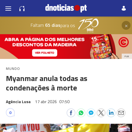
×
Faltam
65 dias
para os
PUB
MUNDO
Myanmar anula todas as
condenações à morte
Agência Lusa
17 abr 2026
07:50
0