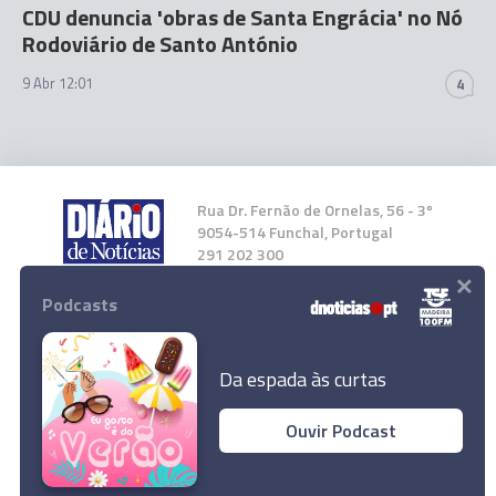
CDU denuncia 'obras de Santa Engrácia' no Nó
Rodoviário de Santo António
9 Abr 12:01
4
Rua Dr. Fernão de Ornelas, 56 - 3º
9054-514 Funchal, Portugal
291 202 300
×
Podcasts
Instale a nossa App
Da espada às curtas
Ouvir Podcast
© 2026 Empresa Diário de Notícias, Lda.
Todos os direitos reservados.