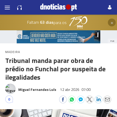
×
Faltam
63 dias
para os
PUB
MADEIRA
Tribunal manda parar obra de
prédio no Funchal por suspeita de
ilegalidades
Miguel Fernandes Luís
12 abr 2026
07:00
0