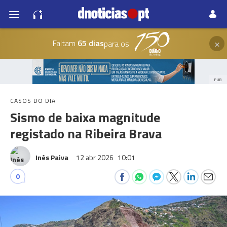
×
Faltam
65 dias
para os
PUB
CASOS DO DIA
Sismo de baixa magnitude
registado na Ribeira Brava
Inês Paiva
12 abr 2026
10:01
0