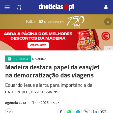
×
Faltam
62 dias
para os
PUB
TURISMO
MADEIRA
Madeira destaca papel da easyJet
na democratização das viagens
Eduardo Jesus alerta para importância de
manter preços acessíveis
Agência Lusa
13 abr 2026
15:45
12