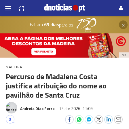
×
Faltam
65 dias
para os
PUB
MADEIRA
Percurso de Madalena Costa
justifica atribuição do nome ao
pavilhão de Santa Cruz
Andreia Dias Ferro
13 abr 2026
11:09
3