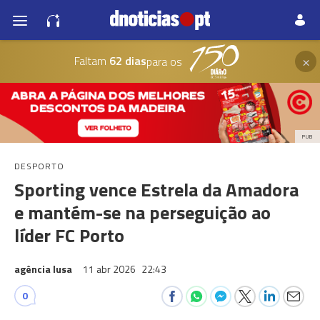
×
Faltam
62 dias
para os
PUB
DESPORTO
Sporting vence Estrela da Amadora
e mantém-se na perseguição ao
líder FC Porto
agência lusa
11 abr 2026
22:43
0