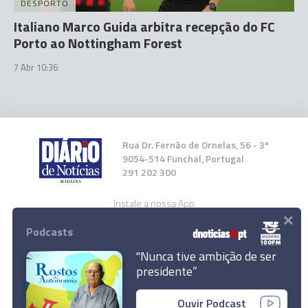
DESPORTO
Italiano Marco Guida arbitra recepção do FC
Porto ao Nottingham Forest
7 Abr 10:36
Rua Dr. Fernão de Ornelas, 56 - 3º
9054-514 Funchal, Portugal
291 202 300
Instale a nossa App
×
Podcasts
"Nunca tive ambição de ser
presidente”
FC Porto com viagem de risco ao Estoril,
© 2026 Empresa Diário de Notícias, Lda.
Sporting na Amadora
Ouvir Podcast