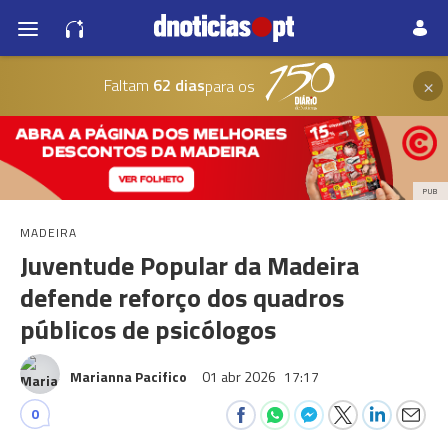
×
Faltam
62 dias
para os
PUB
MADEIRA
Juventude Popular da Madeira
defende reforço dos quadros
públicos de psicólogos
Marianna Pacifico
01 abr 2026
17:17
0