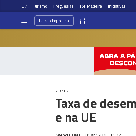
D7
Turismo
Freguesias
TSF Madeira
Iniciativas
Edição
Impressa
MUNDO
Taxa de desem
e na UE
Agência Lusa
01 abr 2026
11:22