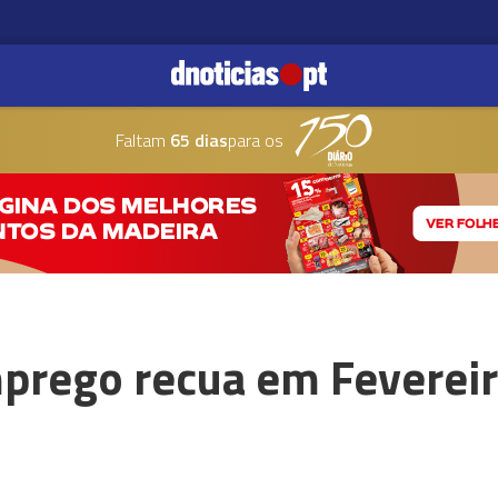
Faltam
65 dias
para os
prego recua em Fevereir