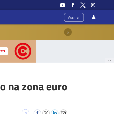
Assinar
×
PUB
o na zona euro
0