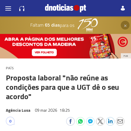
×
Faltam
65 dias
para os
PUB
PAÍS
Proposta laboral "não reúne as
condições para que a UGT dê o seu
acordo"
Agência Lusa
09 mar 2026
18:25
0