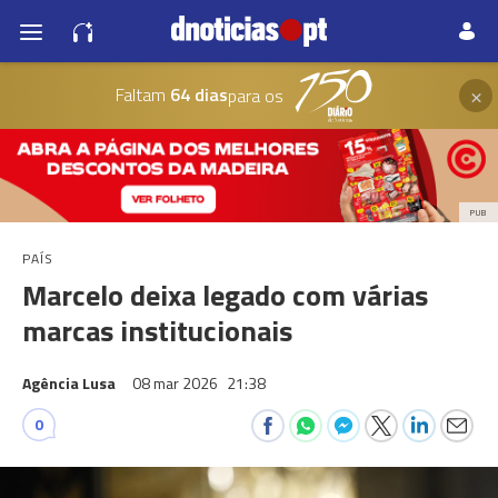
×
Faltam
64 dias
para os
PUB
PAÍS
Marcelo deixa legado com várias
marcas institucionais
Agência Lusa
08 mar 2026
21:38
0