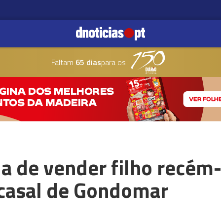
Faltam
65 dias
para os
a de vender filho recém
 casal de Gondomar