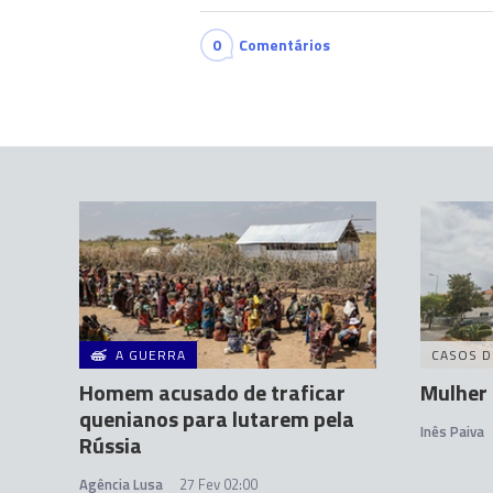
0
Comentários
A GUERRA
CASOS D
Homem acusado de traficar
Mulher
quenianos para lutarem pela
Inês Paiva
Rússia
Agência Lusa
27 Fev 02:00