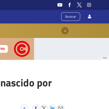
Assinar
×
PUB
-nascido por
0