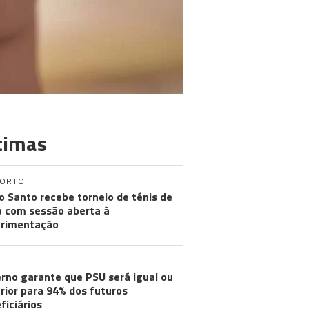
timas
PORTO
o Santo recebe torneio de ténis de
a com sessão aberta à
rimentação
rno garante que PSU será igual ou
rior para 94% dos futuros
ficiários