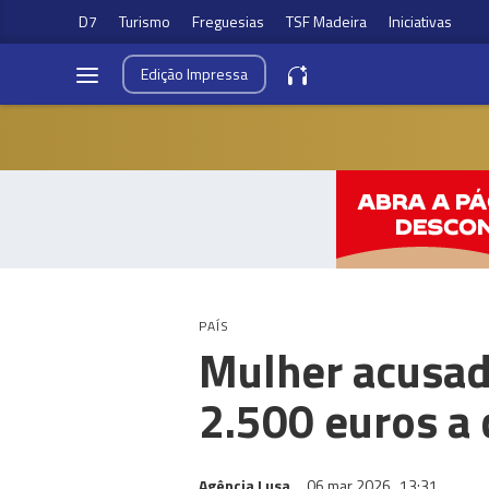
D7
Turismo
Freguesias
TSF Madeira
Iniciativas
Edição
Impressa
PAÍS
Mulher acusad
2.500 euros a
Agência Lusa
06 mar 2026
13:31