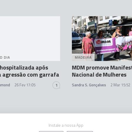
O DIA
MADEIRA
hospitalizada após
MDM promove Manifes
a agressão com garrafa
Nacional de Mulheres
rumond
26 Fev 17:05
Sandra S. Gonçalves
2 Mar 15:52
1
Instale a nossa App