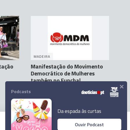
MADEIRA
tação
Manifestação do Movimento
Democrático de Mulheres
também no Funchal
×
Tânia Cova
5 Mar 15:36
Podcasts
Da espada às curtas
Ouvir Podcast