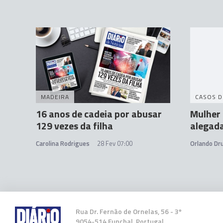
MADEIRA
CASOS D
16 anos de cadeia por abusar
Mulher 
129 vezes da filha
alegad
Carolina Rodrigues
28 Fev 07:00
Orlando D
Rua Dr. Fernão de Ornelas, 56 - 3º
9054-514 Funchal, Portugal