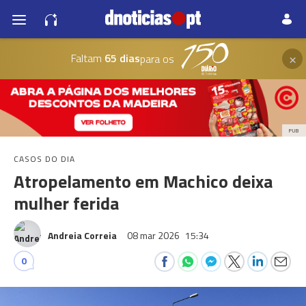
×
Faltam
65 dias
para os
PUB
CASOS DO DIA
Atropelamento em Machico deixa
mulher ferida
Andreia Correia
08 mar 2026
15:34
0