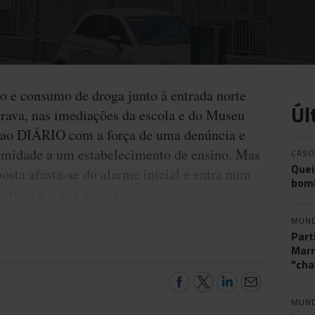
o e consumo de droga junto à entrada norte
Úl
Brava, nas imediações da escola e do Museu
 ao DIÁRIO com a força de uma denúncia e
ximidade a um estabelecimento de ensino. Mas
CASO
Quei
osta afasta-se do alarme inicial e entra num
bomb
 tudo é o que parece.
MUN
Part
Marr
"cha
MUN