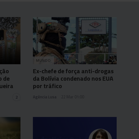
MUNDO
ação
Ex-chefe de força anti-drogas
o de
da Bolívia condenado nos EUA
ueira
por tráfico
Agência Lusa
22 Mar 01:00
2