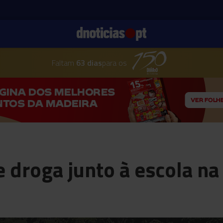
Faltam
63 dias
para os
e droga junto à escola na