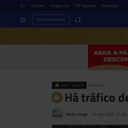
D7
Turismo
Freguesias
TSF Madeira
Iniciativas
Edição
Impressa
FACT CHECK
MADEIRA
Há tráfico d
Victor Hugo
31 mar 2026
17:00