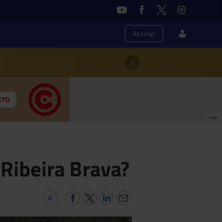
Assinar
×
PUB
 Ribeira Brava?
0