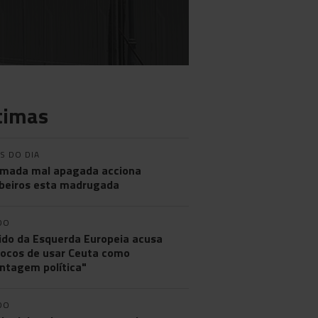
timas
S DO DIA
mada mal apagada acciona
eiros esta madrugada
DO
ido da Esquerda Europeia acusa
ocos de usar Ceuta como
ntagem política"
DO