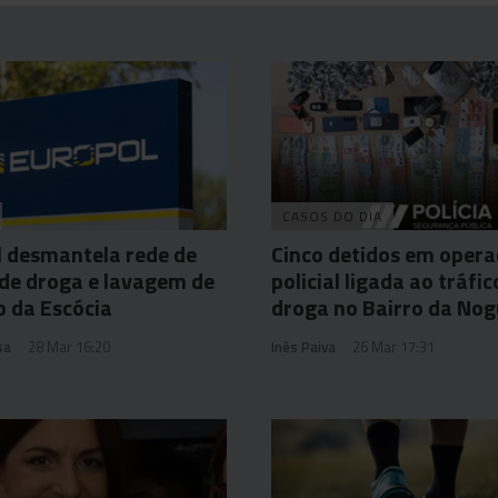
CASOS DO DIA
 desmantela rede de
Cinco detidos em oper
 de droga e lavagem de
policial ligada ao tráfic
o da Escócia
droga no Bairro da Nog
sa
28 Mar 16:20
Inês Paiva
26 Mar 17:31