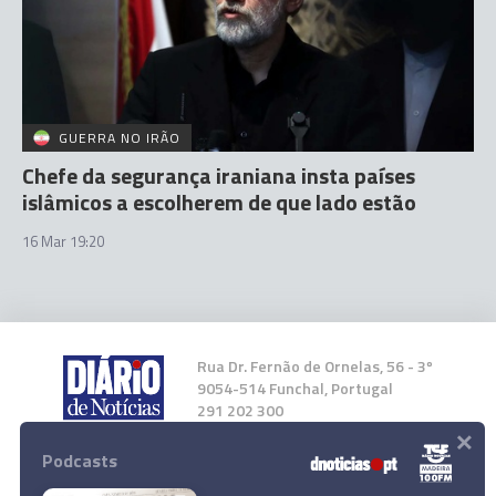
GUERRA NO IRÃO
Chefe da segurança iraniana insta países
islâmicos a escolherem de que lado estão
16 Mar 19:20
Rua Dr. Fernão de Ornelas, 56 - 3º
9054-514 Funchal, Portugal
291 202 300
×
Podcasts
Instale a nossa App