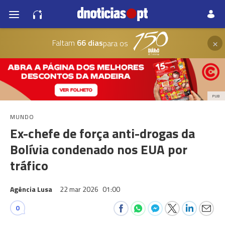
×
Faltam
66 dias
para os
PUB
MUNDO
Ex-chefe de força anti-drogas da
Bolívia condenado nos EUA por
tráfico
Agência Lusa
22 mar 2026
01:00
0