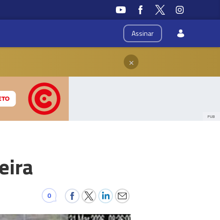
Assinar
×
PUB
eira
0