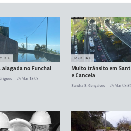
O DIA
MADEIRA
 alagada no Funchal
Muito trânsito em Sant
e Cancela
drigues
24 Mar 13:09
Sandra S. Gonçalves
24 Mar 08:3