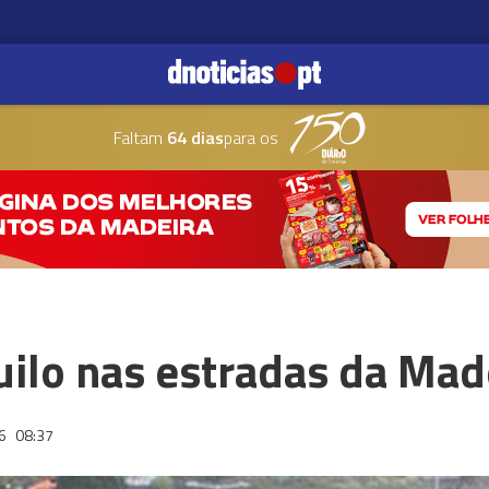
Faltam
64 dias
para os
uilo nas estradas da Mad
26
08:37