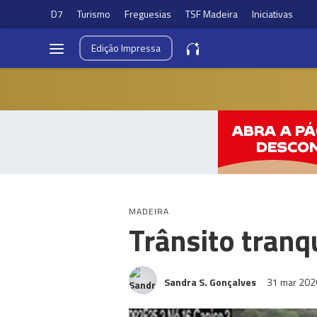
D7
Turismo
Freguesias
TSF Madeira
Iniciativas
Edição
Impressa
MADEIRA
Trânsito tranq
Sandra S. Gonçalves
31 mar 20