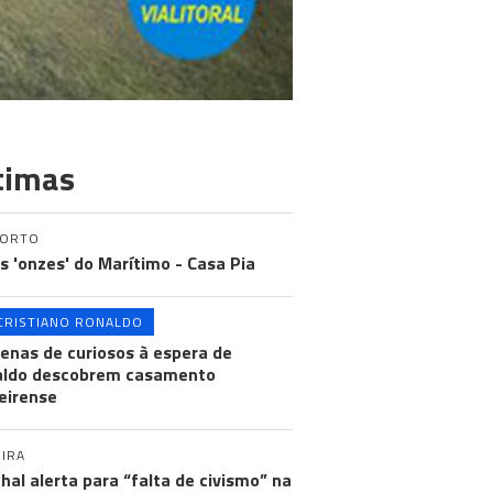
timas
PORTO
os 'onzes' do Marítimo - Casa Pia
CRISTIANO RONALDO
enas de curiosos à espera de
aldo descobrem casamento
eirense
IRA
hal alerta para “falta de civismo” na