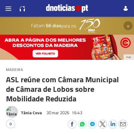
×
Faltam
66 dias
para os
PUB
MADEIRA
ASL reúne com Câmara Municipal
de Câmara de Lobos sobre
Mobilidade Reduzida
Tânia Cova
30 mar 2026
16:43
0