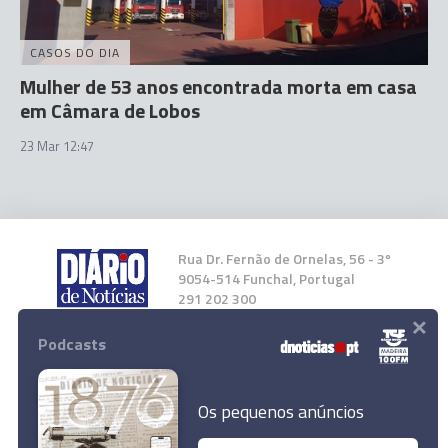
CASOS DO DIA
Mulher de 53 anos encontrada morta em casa
em Câmara de Lobos
23 Mar 12:47
Rua Dr. Fernão de Ornelas, 56 - 3º
9054-514 Funchal, Portugal
291 202 300
×
Podcasts
Instale a nossa App
Os pequenos anúncios