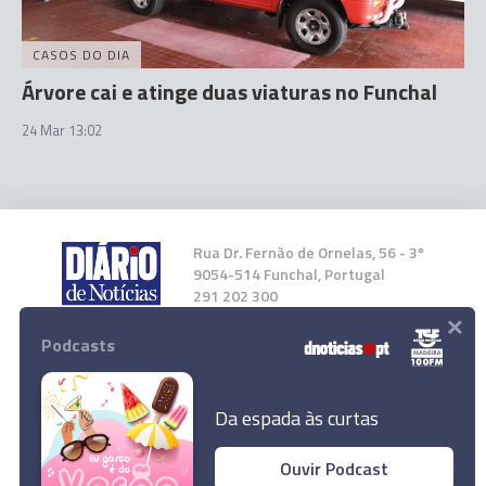
CASOS DO DIA
Árvore cai e atinge duas viaturas no Funchal
24 Mar 13:02
Rua Dr. Fernão de Ornelas, 56 - 3º
9054-514 Funchal, Portugal
291 202 300
×
Podcasts
Instale a nossa App
Da espada às curtas
Ouvir Podcast
Bombeiros removem folhas de zinco em risco