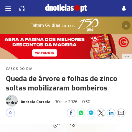
×
Faltam
64 dias
para os
PUB
CASOS DO DIA
Queda de árvore e folhas de zinco
soltas mobilizaram bombeiros
Andreia Correia
30 mar 2026
10:50
0