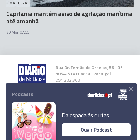
MADEIRA
Capitania mantém aviso de agitação marítima
até amanhã
20 Mar 07:55
Rua Dr. Fernão de Ornelas, 56 - 3º
9054-514 Funchal, Portugal
291 202 300
×
Podcasts
Instale a nossa App
Da espada às curtas
Ouvir Podcast
© 2026 Empresa Diário de Notícias, Lda.