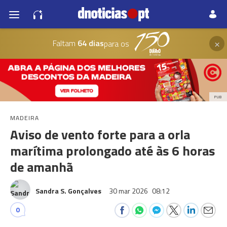
×
Faltam
64 dias
para os
PUB
MADEIRA
Aviso de vento forte para a orla
marítima prolongado até às 6 horas
de amanhã
Sandra S. Gonçalves
30 mar 2026
08:12
0