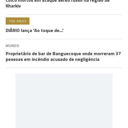
Cinco mortos em ataque aéreo russo na região de
Kharkiv
150 ANOS
DIÁRIO lança 'Ao toque de...'
MUNDO
Proprietário de bar de Banguecoque onde morreram 37
pessoas em incêndio acusado de negligência