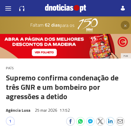
×
Faltam
62 dias
para os
PUB
PAÍS
Supremo confirma condenação de
três GNR e um bombeiro por
agressões a detido
Agência Lusa
25 mar 2026
17:52
1