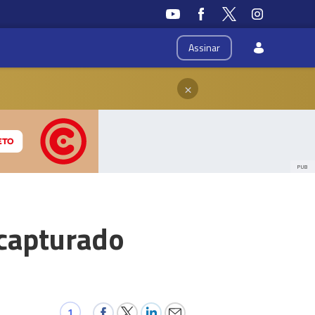
Assinar
×
PUB
capturado
1