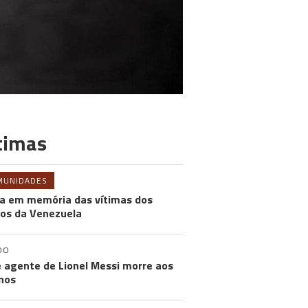
timas
MUNIDADES
a em memória das vítimas dos
os da Venezuela
DO
e agente de Lionel Messi morre aos
nos