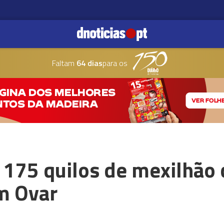
Faltam
64 dias
para os
175 quilos de mexilhão 
m Ovar