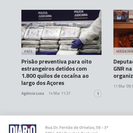
PAÍS
MADEIR
Prisão preventiva para oito
Deputad
estrangeiros detidos com
GNR na
1.800 quilos de cocaína ao
organi
largo dos Açores
11 Mar 09:
Agência Lusa
14 Mar 11:37
1
Rua Dr. Fernão de Ornelas, 56 - 3º