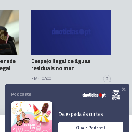
e rede
Despejo ilegal de águas
legal
residuais no mar
8 Mar 02:00
2
×
Podcasts
Da espada às curtas
Ouvir Podcast