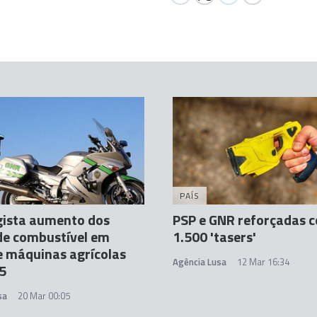
PAÍS
gista aumento dos
PSP e GNR reforçadas 
de combustível em
1.500 'tasers'
 máquinas agrícolas
Agência Lusa
12 Mar 16:34
5
sa
20 Mar 00:05