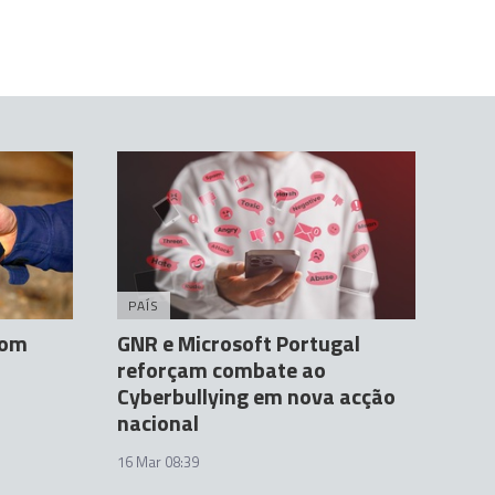
PAÍS
com
GNR e Microsoft Portugal
reforçam combate ao
Cyberbullying em nova acção
nacional
16 Mar 08:39