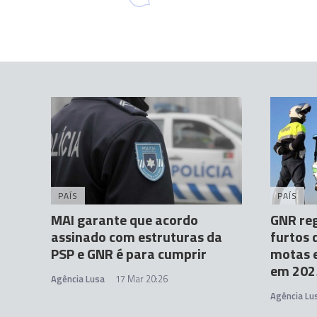
PAÍS
PAÍS
MAI garante que acordo
GNR re
assinado com estruturas da
furtos 
PSP e GNR é para cumprir
motas e
em 202
Agência Lusa
17 Mar 20:26
Agência Lu