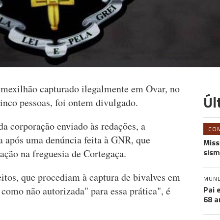
mexilhão capturado ilegalmente em Ovar, no
Úl
 cinco pessoas, foi ontem divulgado.
 corporação enviado às redações, a
CO
ra após uma denúncia feita à GNR, que
Miss
sism
ação na freguesia de Cortegaça.
eitos, que procediam à captura de bivalves em
MUN
Pai 
a como não autorizada" para essa prática", é
68 a