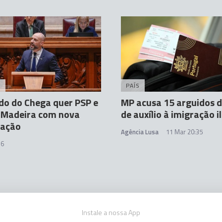
A
PAÍS
o do Chega quer PSP e
MP acusa 15 arguidos d
 Madeira com nova
de auxílio à imigração i
zação
Agência Lusa
11 Mar 20:35
16
Instale a nossa App