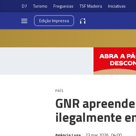
D7
Turismo
Freguesias
TSF Madeira
Iniciativas
Edição
Impressa
PAÍS
GNR apreende 
ilegalmente e
Agência Lusa
23 mar 2026
04:00