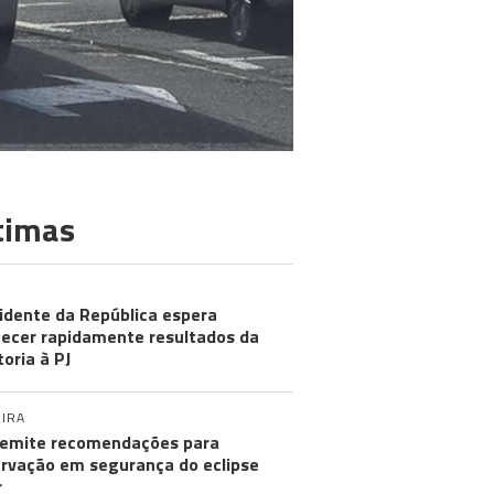
timas
idente da República espera
ecer rapidamente resultados da
toria à PJ
IRA
emite recomendações para
rvação em segurança do eclipse
r