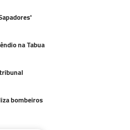
'Sapadores'
êndio na Tabua
tribunal
liza bombeiros