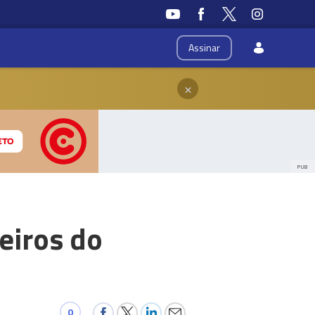
Assinar
×
PUB
eiros do
0