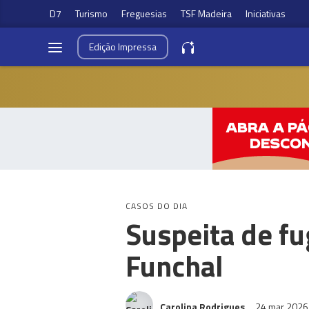
D7
Turismo
Freguesias
TSF Madeira
Iniciativas
Edição
Impressa
CASOS DO DIA
Suspeita de f
Funchal
Carolina Rodrigues
24 mar 202