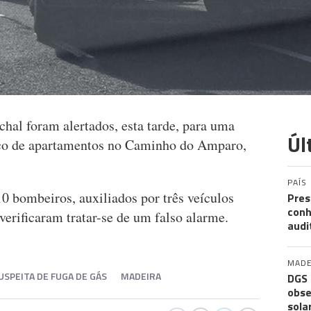
al foram alertados, esta tarde, para uma
Úl
oco de apartamentos no Caminho do Amparo,
PAÍS
0 bombeiros, auxiliados por três veículos
Pres
conh
erificaram tratar-se de um falso alarme.
audi
MADE
USPEITA DE FUGA DE GÁS
MADEIRA
DGS 
obse
sola