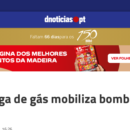
Faltam
66 dias
para os
uga de gás mobiliza bomb
6
16:26