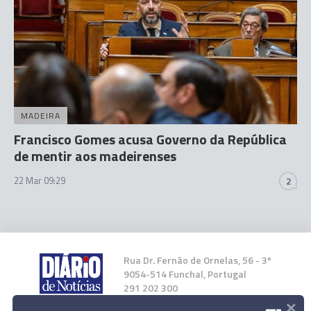
MADEIRA
Francisco Gomes acusa Governo da República
de mentir aos madeirenses
22 Mar 09:29
2
Rua Dr. Fernão de Ornelas, 56 - 3º
9054-514 Funchal, Portugal
291 202 300
×