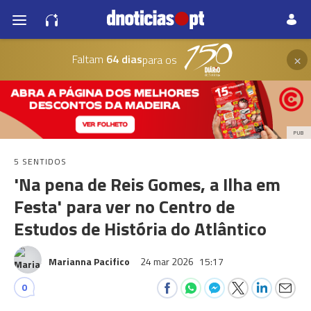
×
Faltam
64 dias
para os
PUB
5 SENTIDOS
'Na pena de Reis Gomes, a Ilha em
Festa' para ver no Centro de
Estudos de História do Atlântico
Marianna Pacifico
24 mar 2026
15:17
0