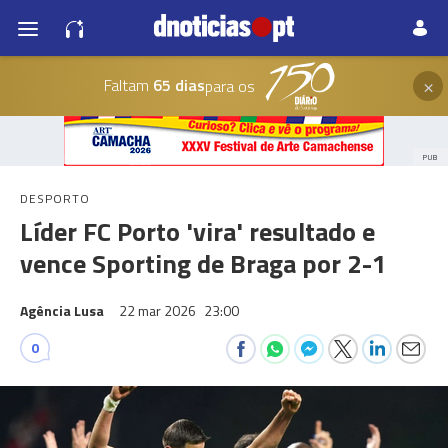
×
Faltam
65 dias
para os
PUB
DESPORTO
Líder FC Porto 'vira' resultado e
vence Sporting de Braga por 2-1
Agência Lusa
22 mar 2026
23:00
0