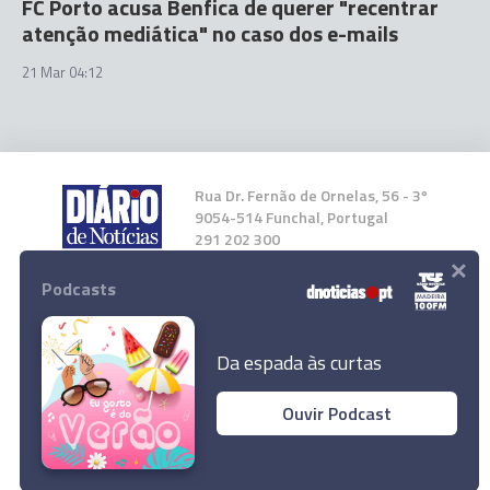
FC Porto acusa Benfica de querer "recentrar
atenção mediática" no caso dos e-mails
21 Mar 04:12
Rua Dr. Fernão de Ornelas, 56 - 3º
9054-514 Funchal, Portugal
291 202 300
×
Podcasts
Instale a nossa App
Da espada às curtas
Ouvir Podcast
FC Porto tem 'exame' em Braga, Sporting
© 2026 Empresa Diário de Notícias, Lda.
procura segurar vice-liderança
Todos os direitos reservados.
Ler Artigo