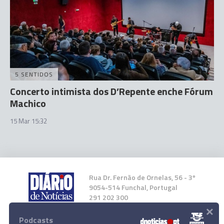
5 SENTIDOS
Concerto intimista dos D’Repente enche Fórum
Machico
15 Mar 15:32
Rua Dr. Fernão de Ornelas, 56 - 3º
9054-514 Funchal, Portugal
291 202 300
×
Podcasts
Instale a nossa App