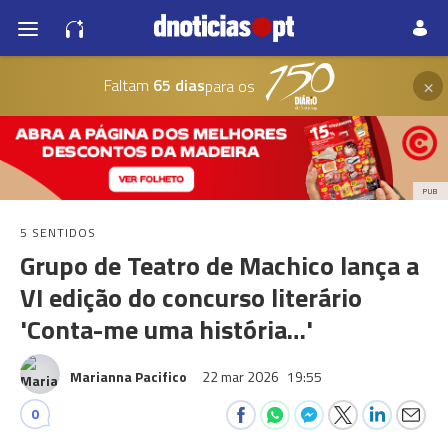
×
Faltam
65 dias
para os
PUB
5 SENTIDOS
Grupo de Teatro de Machico lança a
VI edição do concurso literário
'Conta-me uma história…'
Marianna Pacifico
22 mar 2026
19:55
0