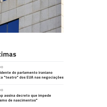
timas
DO
idente do parlamento iraniano
ica "teatro" dos EUA nas negociações
DO
p assina decreto que impede
ismo de nascimentos"