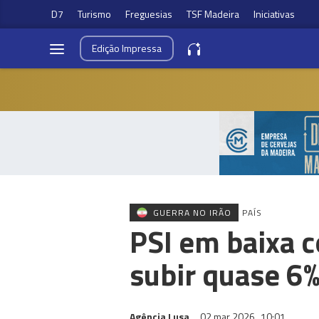
D7
Turismo
Freguesias
TSF Madeira
Iniciativas
Edição
Impressa
GUERRA NO IRÃO
PAÍS
PSI em baixa 
subir quase 6
Agência Lusa
02 mar 2026
10:01