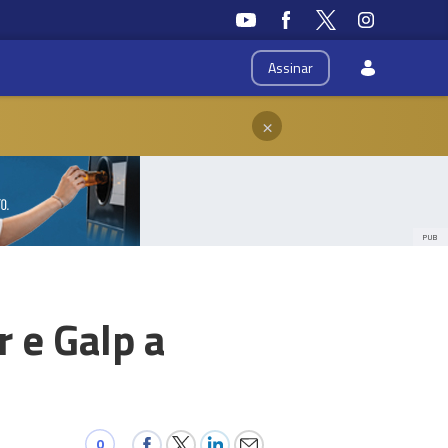
Assinar
×
PUB
 e Galp a
0