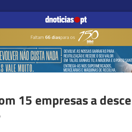
Faltam
66 dias
para os
com 15 empresas a descer
%